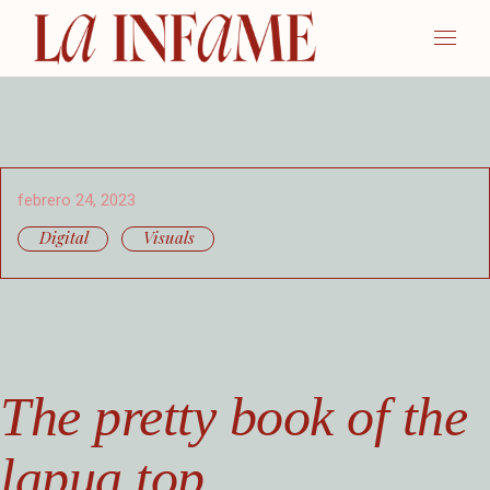
febrero 24, 2023
Digital
Visuals
The pretty book of the
lapua top