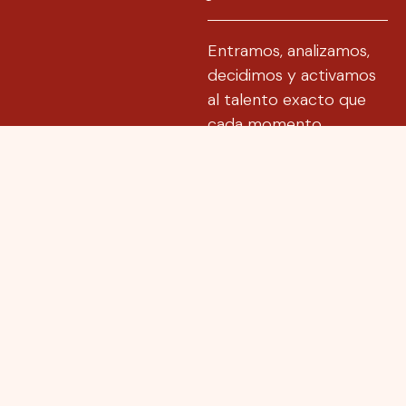
Entramos, analizamos,
decidimos y activamos
al talento exacto que
cada momento
necesita.
No somos cómodos
para quien prefiere no
moverse. Pero si tienes
un proyecto que
necesita claridad y
ejecución,
quizás ya
era hora de que nos
conocieras
.