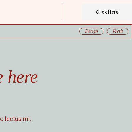
Click Here
Design
Fresh
e here
c lectus mi.