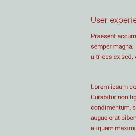
User experi
Praesent accums
semper magna. M
ultrices ex sed, 
Lorem ipsum dolo
Curabitur non lig
condimentum, s
augue erat biben
aliquam maximus.