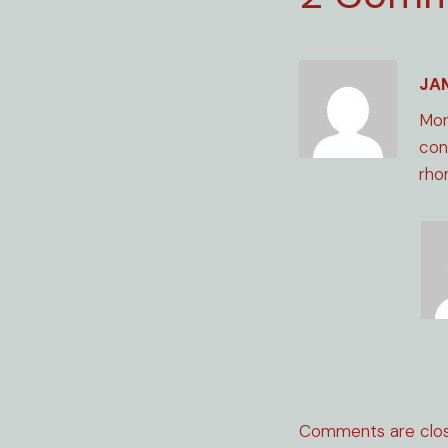
JA
Mor
con
rho
Comments are clos