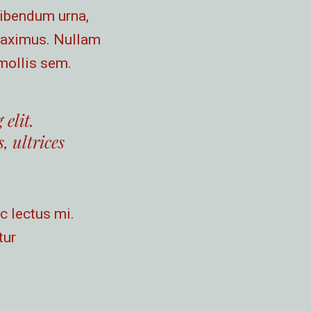
bibendum urna,
 maximus. Nullam
 mollis sem.
elit.
, ultrices
c lectus mi.
tur