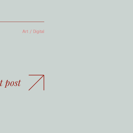
Art
Digital
t post