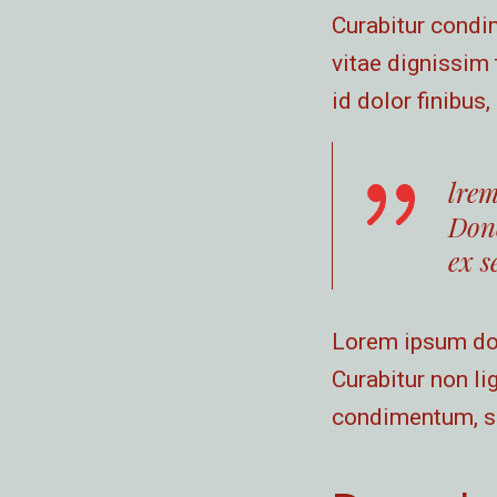
Curabitur condi
vitae dignissim 
id dolor finibus
lrem
Done
ex s
Lorem ipsum dolo
Curabitur non lig
condimentum, s