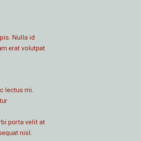
is. Nulla id
am erat volutpat
c lectus mi.
tur
bi porta velit at
sequat nisl.