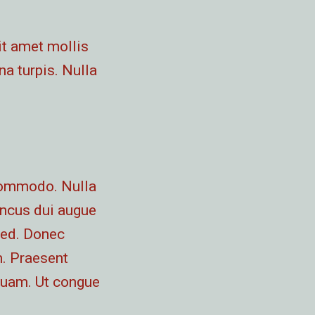
sit amet mollis
a turpis. Nulla
 commodo. Nulla
honcus dui augue
sed. Donec
. Praesent
 quam. Ut congue