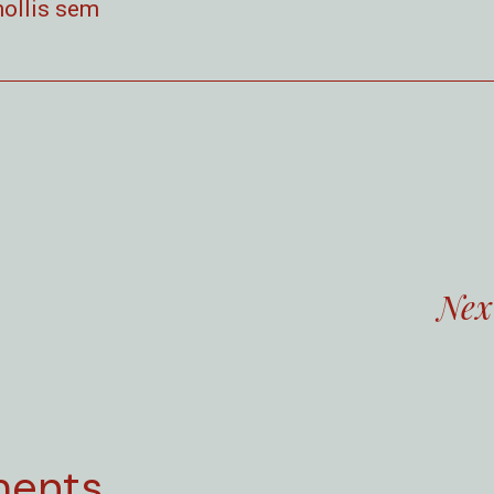
mollis sem
Nex
ents