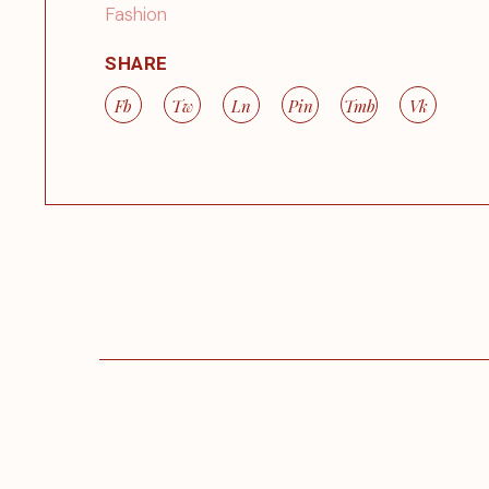
Fashion
SHARE
Fb
Tw
Ln
Pin
Tmb
Vk