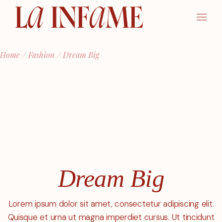
Skip
to
the
content
Home
Fashion
Dream Big
Dream Big
Lorem ipsum dolor sit amet, consectetur adipiscing elit.
Quisque et urna ut magna imperdiet cursus. Ut tincidunt