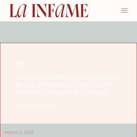
DUIS AUTE IRURE DOLOR IN REPREHET
IN VOLUPTATE VELIT ESSE CILLUM
DOLOR E EU FUGIAT NULLA MAS
Artist:
Lee Stevenson
marzo 2, 2023