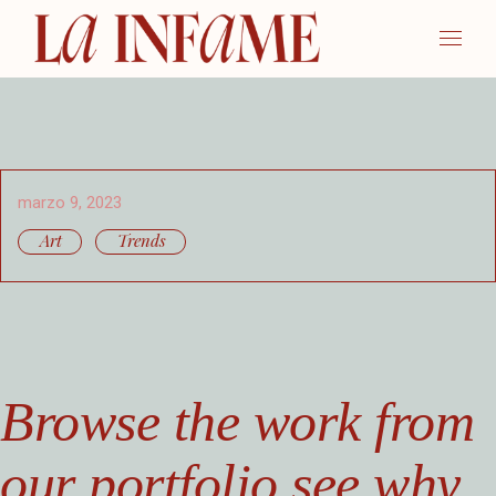
marzo 9, 2023
Art
Trends
Browse the work from
our portfolio see why